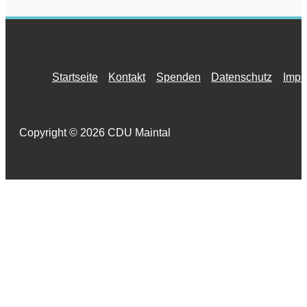
Startseite
Kontakt
Spenden
Datenschutz
Impr
Copyright © 2026 CDU Maintal