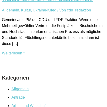
Allgemein
,
Kultur
,
Ukraine-Krieg
/ Von
cdu_redaktion
Gemeinsame PM der CDU und FDP Fraktion Wenn eine
Mehrheit gewählter Vertreter die Festplätze in Bischofsheim
und Hochstadt im parlamentarischen Prozess als mögliche
Standorte für Flüchtlingsnotunterkünfte bestimmt, dann ist
diese […]
Keine
Weiterlesen »
Abkehr
von
einer
Kategorien
Kultur
des
Miteinanders,
Allgemein
wir
Anträge
wünschen
Arbeit und Wirtschaft
uns