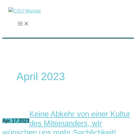
Zum
Inhalt
springen
April 2023
Keine Abkehr von einer Kultur
Apr.
17
2023
des Miteinanders, wir
wünschen uns mehr Sachlichkeit!