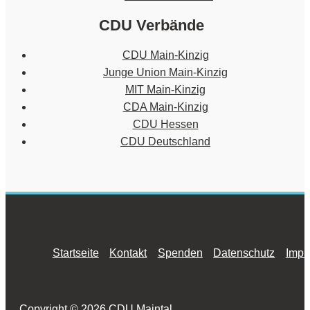
CDU Verbände
CDU Main-Kinzig
Junge Union Main-Kinzig
MIT Main-Kinzig
CDA Main-Kinzig
CDU Hessen
CDU Deutschland
Startseite
Kontakt
Spenden
Datenschutz
Impr
Copyright © 2026 CDU Maintal